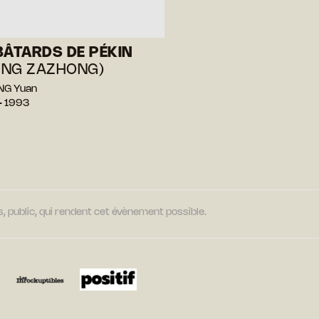
BÂTARDS DE PÉKIN
JING ZAZHONG)
NG Yuan
— 1993
, public, qui rendent cet évènement possible.