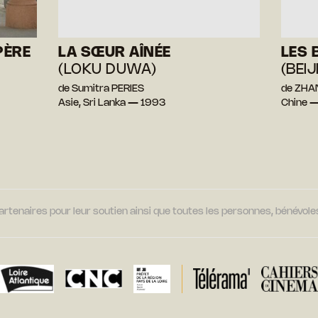
PÈRE
LA SŒUR AÎNÉE
LES 
(LOKU DUWA)
(BEI
de Sumitra PERIES
de ZHA
Asie, Sri Lanka — 1993
Chine 
tenaires pour leur soutien ainsi que toutes les personnes, bénévoles