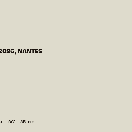
2026, NANTES
ur
90′
35 mm