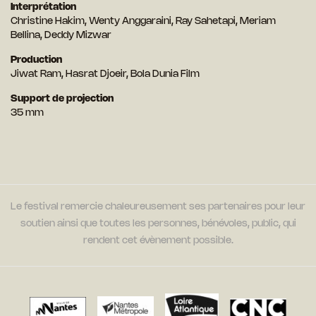
Interprétation
Christine Hakim, Wenty Anggaraini, Ray Sahetapi, Meriam
Bellina, Deddy Mizwar
Production
Jiwat Ram, Hasrat Djoeir, Bola Dunia Film
Support de projection
35 mm
Le festival remercie chaleureusement ses partenaires pour leur
soutien ainsi que toutes les personnes, bénévoles, public, qui
rendent cet évènement possible.