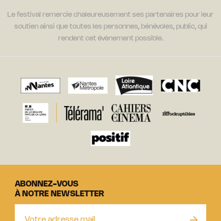
Le festival remercie chaleureusement ses partenaires pour leur
soutien ainsi que toutes les personnes, bénévoles, public, qui
rendent cet évènement possible.
ABONNEZ-VOUS
À NOTRE NEWSLETTER