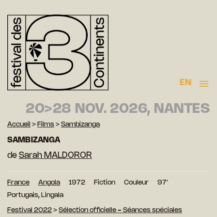
EN
20>28 NOV. 2026, NANTES
Accueil
>
Films
>
Sambizanga
SAMBIZANGA
de
Sarah MALDOROR
France
Angola
1972
Fiction
Couleur
97′
Portugais, Lingala
Festival 2022
>
Sélection officielle - Séances spéciales