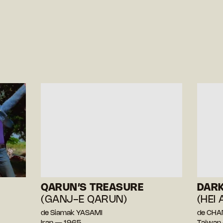
QARUN’S TREASURE
DARK
(GANJ-E QARUN)
(HEI
de Siamak YASAMI
de CHA