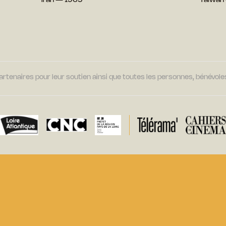
Iran — 1965
Taïwan
tenaires pour leur soutien ainsi que toutes les personnes, bénévoles