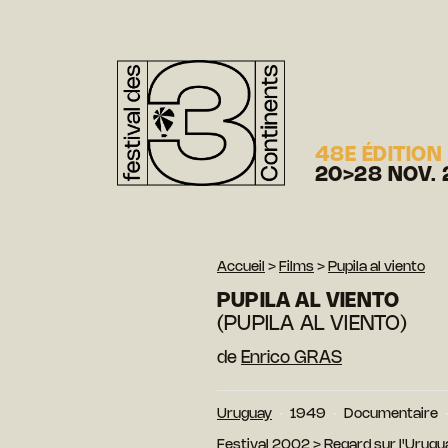
48E ÉDITION
20>28 NOV. 
Accueil
>
Films
>
Pupila al viento
PUPILA AL VIENTO
(PUPILA AL VIENTO)
de
Enrico GRAS
Uruguay
1949
Documentaire
Festival 2002
>
Regard sur l'Urugu