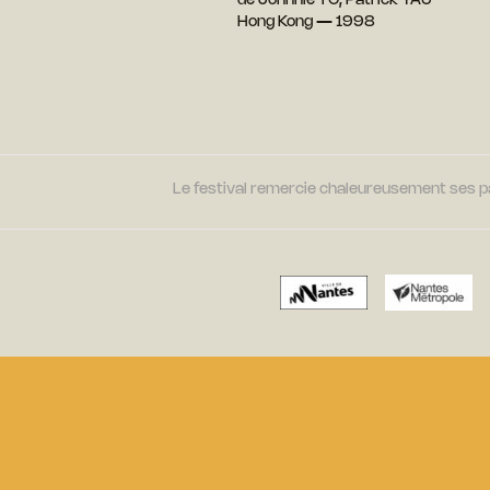
de Johnnie TO, Patrick YAU
Hong Kong — 1998
Le festival remercie chaleureusement ses par