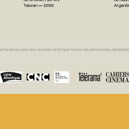
de CHANG Tso-chi
de Raú
Taïwan — 1996
Argent
tenaires pour leur soutien ainsi que toutes les personnes, bénévoles