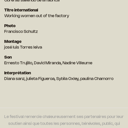
Obreras saliendo de la fabrica
Titre international
Working women out of the factory
Photo
Francisco Schultz
Montage
josé luis Torres leiva
Son
Ernesto Trujillo, David Miranda, Nadine Villeume
Interprétation
Diana sanz, julieta Figueroa, Sybila Oxley, paulina Chamorro
Le festival remercie chaleureusement ses partenaires pour leur
soutien ainsi que toutes les personnes, bénévoles, public, qui