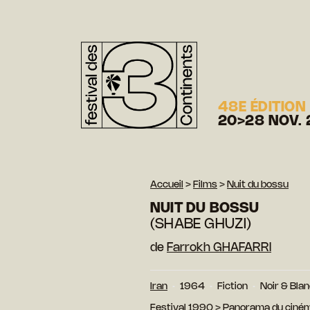
48E ÉDITION
20>28 NOV. 
Accueil
>
Films
>
Nuit du bossu
NUIT DU BOSSU
(SHABE GHUZI)
de
Farrokh GHAFARRI
Iran
1964
Fiction
Noir & Bla
Festival 1990
>
Panorama du ciném