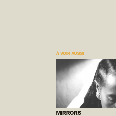
À VOIR AUSSI
MIRRORS