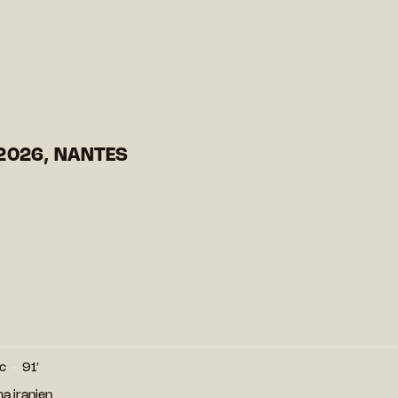
2026, NANTES
nc
91′
a iranien