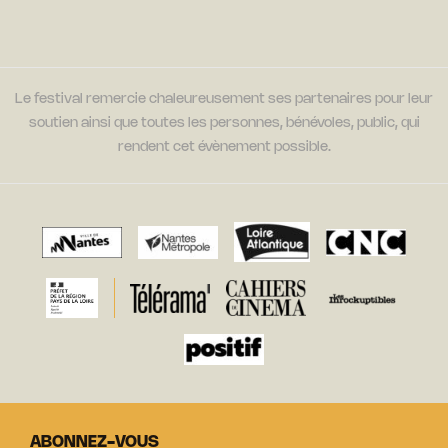
Le festival remercie chaleureusement ses partenaires pour leur
soutien ainsi que toutes les personnes, bénévoles, public, qui
rendent cet évènement possible.
ABONNEZ-VOUS