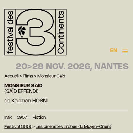
EN
20>28 NOV. 2026, NANTES
Accueil
>
Films
>
Monsieur Saïd
MONSIEUR SAÏD
(SAÏD EFFENDI)
de
Kariman HOSNI
Irak
1957
Fiction
Festival 1999
>
Les cinéastes arabes du Moyen-Orient