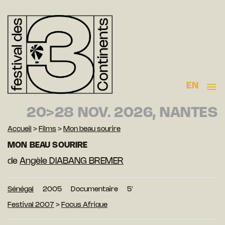
EN
20>28 NOV. 2026, NANTES
Accueil
>
Films
>
Mon beau sourire
MON BEAU SOURIRE
de
Angèle DIABANG BREMER
Sénégal
2005
Documentaire
5′
Festival 2007
>
Focus Afrique