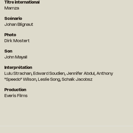
Titre international
Mamza
Scénario
Johan Blignaut
Photo
Dirk Mostert
Son
John Mayall
Interprétation
Lulu Strachan, Edward Soudien, Jennifer Abdul, Anthony
"Speedo" Wilson, Leslie Song, Schalk Jacobsz
Production
Everis Films