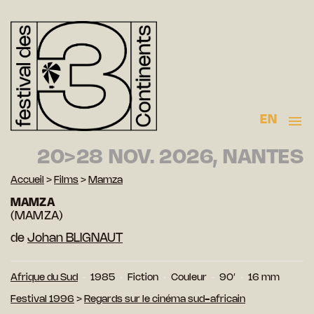
EN
20>28 NOV. 2026, NANTES
Accueil
>
Films
>
Mamza
MAMZA
(MAMZA)
de
Johan BLIGNAUT
Afrique du Sud
1985
Fiction
Couleur
90′
16 mm
Festival 1996
>
Regards sur le cinéma sud-africain