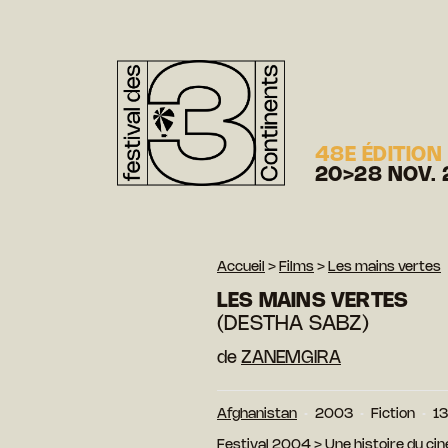
48E ÉDITION
20>28 NOV. 
Accueil
>
Films
>
Les mains vertes
LES MAINS VERTES
(DESTHA SABZ)
de
ZANEMGIRA
Afghanistan
2003
Fiction
13
Festival 2004
>
Une histoire du ci