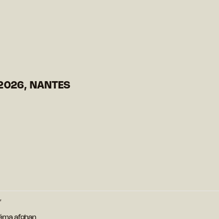
2026, NANTES
′
néma afghan