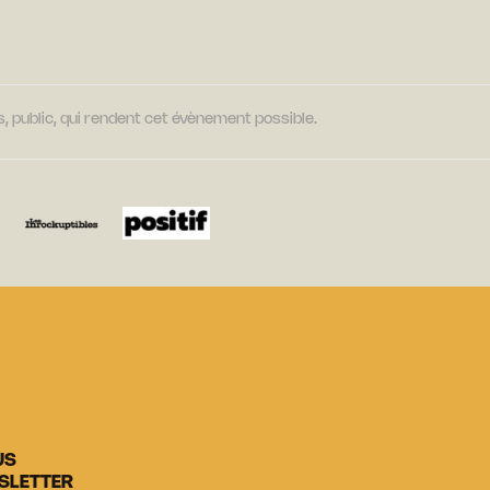
, public, qui rendent cet évènement possible.
US
SLETTER