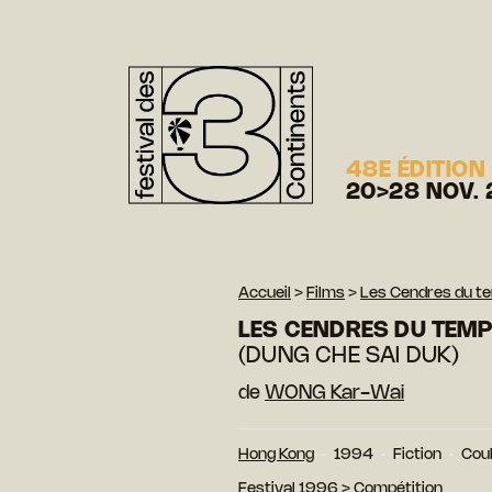
48E ÉDITION
20>28 NOV. 
Accueil
>
Films
>
Les Cendres du t
LES CENDRES DU TEM
(DUNG CHE SAI DUK)
de
WONG Kar-Wai
Hong Kong
1994
Fiction
Cou
Festival 1996
>
Compétition