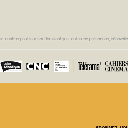
tenaires pour leur soutien ainsi que toutes les personnes, bénévoles