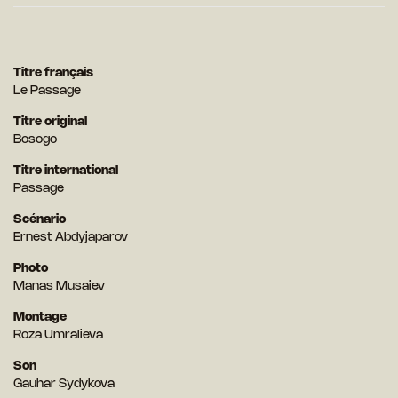
Titre français
Le Passage
Titre original
Bosogo
Titre international
Passage
Scénario
Ernest Abdyjaparov
Photo
Manas Musaiev
Montage
Roza Umralieva
Son
Gauhar Sydykova