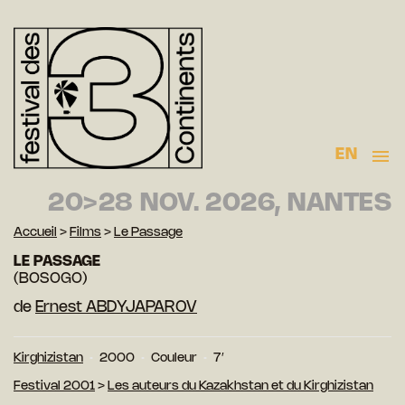
EN
20>28 NOV. 2026, NANTES
Accueil
>
Films
>
Le Passage
LE PASSAGE
(BOSOGO)
de
Ernest ABDYJAPAROV
Kirghizistan
2000
Couleur
7′
Festival 2001
>
Les auteurs du Kazakhstan et du Kirghizistan