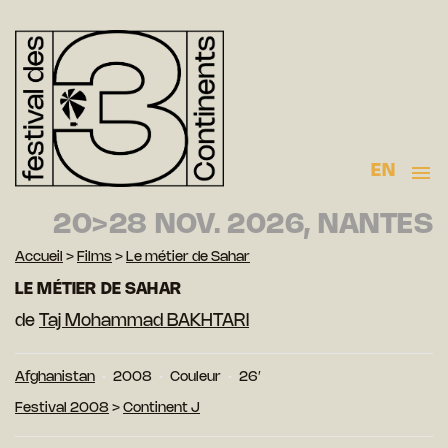
EN
20>28 NOV. 2026, NANTES
Accueil
>
Films
>
Le métier de Sahar
LE MÉTIER DE SAHAR
de
Taj Mohammad BAKHTARI
Afghanistan
2008
Couleur
26′
Festival 2008
>
Continent J