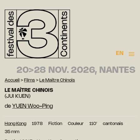
EN
20>28 NOV. 2026, NANTES
Accueil
>
Films
>
Le Maître Chinois
LE MAÎTRE CHINOIS
(JUI KUEN)
de
YUEN Woo-Ping
Hong Kong
1978
Fiction
Couleur
110′
cantonais
35 mm