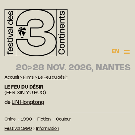
EN
20>28 NOV. 2026, NANTES
Accueil
>
Films
>
Le Feu du désir
LE FEU DU DÉSIR
(FEN XIN YU HUO)
de
LIN Hongtong
Chine
1990
Fiction
Couleur
Festival 1990
>
Information