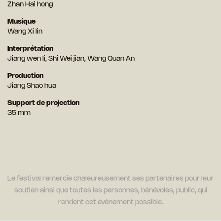
Zhan Hai hong
Musique
Wang Xi lin
Interprétation
Jiang wen li, Shi Wei jian, Wang Quan An
Production
Jiang Shao hua
Support de projection
35 mm
Le festival remercie chaleureusement ses partenaires pour leur
soutien ainsi que toutes les personnes, bénévoles, public, qui
rendent cet évènement possible.