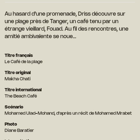
Au hasard d’une promenade, Driss découvre sur
une plage près de Tanger, un café tenu par un
étrange vieillard, Fouad. Au fil des rencontres, une
amitié ambivalente se noue…
Titre français
Le Café de la plage
Titre original
Makha Chati
Titre international
The Beach Café
Scénario
Mohamed Ulad-Mohand, d'après un récit de Mohamed Mrabet
Photo
Diane Baratier