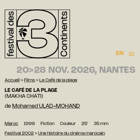
EN
20>28 NOV. 2026, NANTES
Accueil
>
Films
>
Le Café de la plage
LE CAFÉ DE LA PLAGE
(MAKHA CHATI)
de
Mohamed ULAD-MOHAND
Maroc
1998
Fiction
Couleur
25′
35 mm
Festival 2002
>
Une histoire du cinéma marocain