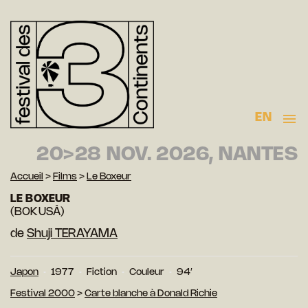
EN
20>28 NOV. 2026, NANTES
Accueil
>
Films
>
Le Boxeur
LE BOXEUR
(BOKUSÂ)
de
Shuji TERAYAMA
Japon
1977
Fiction
Couleur
94′
Festival 2000
>
Carte blanche à Donald Richie