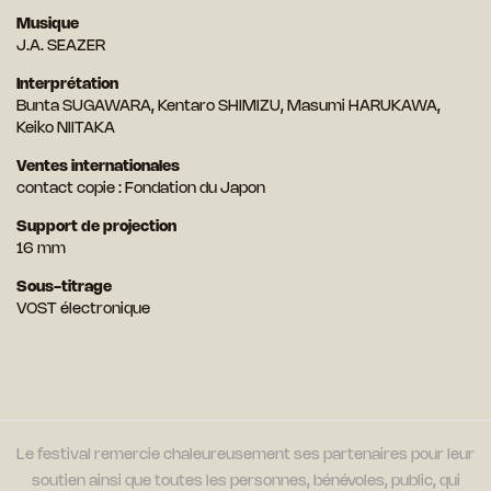
Musique
J.A. SEAZER
Interprétation
Bunta SUGAWARA, Kentaro SHIMIZU, Masumi HARUKAWA,
Keiko NIITAKA
Ventes internationales
contact copie : Fondation du Japon
Support de projection
16 mm
Sous-titrage
VOST électronique
Le festival remercie chaleureusement ses partenaires pour leur
soutien ainsi que toutes les personnes, bénévoles, public, qui