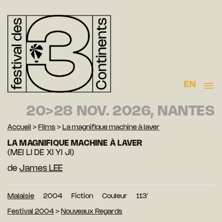
EN
20>28 NOV. 2026, NANTES
Accueil
>
Films
>
La magnifique machine à laver
LA MAGNIFIQUE MACHINE À LAVER
(MEI LI DE XI YI JI)
de
James LEE
Malaisie
2004
Fiction
Couleur
113′
Festival 2004
>
Nouveaux Regards