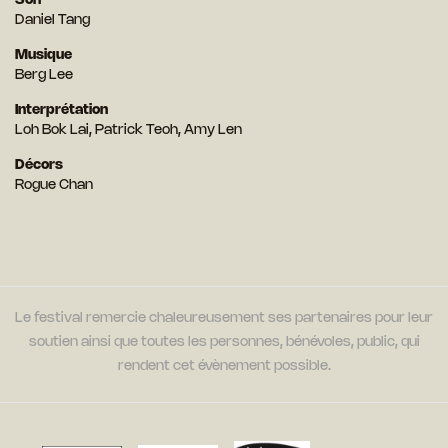
Son
Daniel Tang
Musique
Berg Lee
Interprétation
Loh Bok Lai, Patrick Teoh, Amy Len
Décors
Rogue Chan
Le festival remercie chaleureusement ses partenaires pour leur
soutien ainsi que toutes les personnes, bénévoles, public, qui
rendent cet évènement possible.