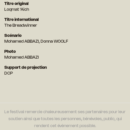
Titre original
Loqmat 'Aich
Titre international
The Breadwinner
Scénario
Mohamed ABBAZI, Donna WOOLF
Photo
Mohamed ABBAZI
Support de projection
DCP
Le festival remercie chaleureusement ses partenaires pour leur
soutien ainsi que toutes les personnes, bénévoles, public, qui
rendent cet évènement possible.