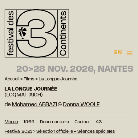
EN
20>28 NOV. 2026, NANTES
Accueil
>
Films
>
La Longue Journée
LA LONGUE JOURNÉE
(LOQMAT 'AICH)
de
Mohamed ABBAZI
&
Donna WOOLF
Maroc
1969
Documentaire
Couleur
43′
Festival 2021
>
Sélection officielle - Séances spéciales