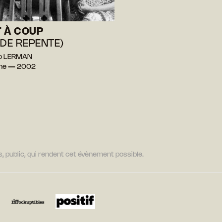
 À COUP
 DE REPENTE)
go LERMAN
ine — 2002
, public, qui rendent cet évènement possible.