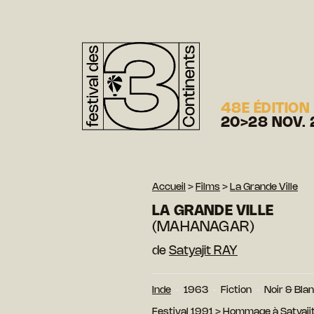
48E ÉDITION
20>28 NOV. 
Accueil
>
Films
>
La Grande Ville
LA GRANDE VILLE
(MAHANAGAR)
de
Satyajit RAY
Inde
1963
Fiction
Noir & Bla
Festival 1991
>
Hommage à Satyaji