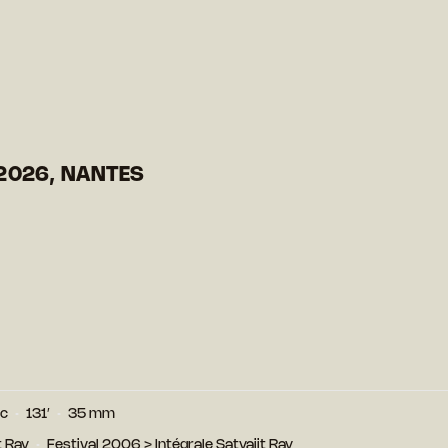
2026, NANTES
nc
131′
35 mm
t Ray
Festival 2006
>
Intégrale Satyajit Ray