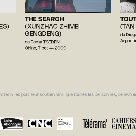
THE SEARCH
TOUT
ES)
(XUNZHAO ZHIMEI
(TAN
GENGDENG)
de Die
Argent
de Pema TSEDEN
Chine, Tibet — 2009
tenaires pour leur soutien ainsi que toutes les personnes, bénévoles