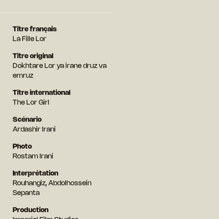
Titre français
La Fille Lor
Titre original
Dokhtare Lor ya irane druz va
emruz
Titre international
The Lor Girl
Scénario
Ardashir Irani
Photo
Rostam Irani
Interprétation
Rouhangiz, Abdolhossein
Sepanta
Production