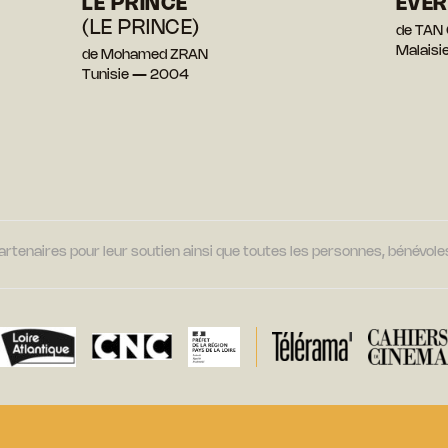
LE PRINCE
EVER
(LE PRINCE)
de TAN 
Malais
de Mohamed ZRAN
Tunisie — 2004
tenaires pour leur soutien ainsi que toutes les personnes, bénévoles