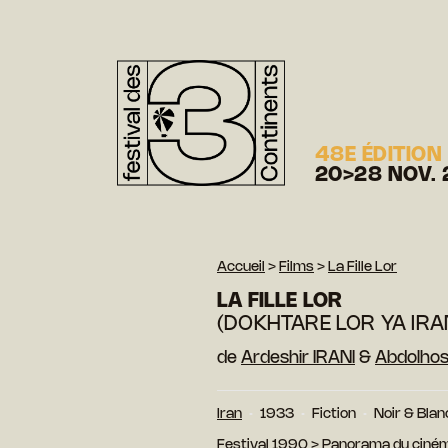
48E ÉDITION
20>28 NOV. 
Accueil
>
Films
>
La Fille Lor
LA FILLE LOR
(DOKHTARE LOR YA IR
de
Ardeshir IRANI
&
Abdolho
Iran
1933
Fiction
Noir & Blan
Festival 1990
>
Panorama du ciném