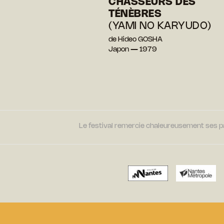
CHASSEURS DES
TÉNÈBRES
(YAMI NO KARYUDO)
de Hideo GOSHA
Japon — 1979
Le festival remercie chaleureusement ses par