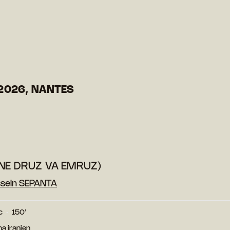
2026, NANTES
ANE DRUZ VA EMRUZ)
ssein SEPANTA
c
150′
a iranien