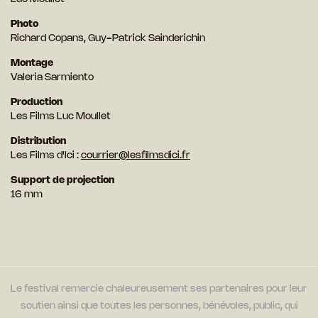
Photo
Richard Copans, Guy-Patrick Sainderichin
Montage
Valeria Sarmiento
Production
Les Films Luc Moullet
Distribution
Les Films d'Ici :
courrier@lesfilmsdici.fr
Support de projection
16 mm
Le festival remercie chaleureusement ses partenaires pour leur
soutien ainsi que toutes les personnes, bénévoles, public, qui