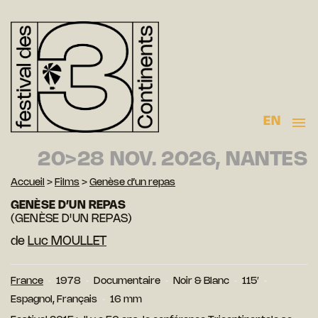
EN
20>28 NOV. 2026, NANTES
Accueil
>
Films
>
Genèse d’un repas
GENÈSE D’UN REPAS
(GENÈSE D'UN REPAS)
de
Luc MOULLET
France
1978
Documentaire
Noir & Blanc
115′
Espagnol, Français
16 mm