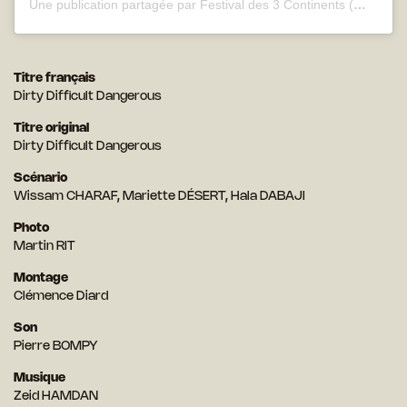
Une publication partagée par Festival des 3 Continents (@festivaldes3continents)
Titre français
Dirty Difficult Dangerous
Titre original
Dirty Difficult Dangerous
Scénario
Wissam CHARAF, Mariette DÉSERT, Hala DABAJI
Photo
Martin RIT
Montage
Clémence Diard
Son
Pierre BOMPY
Musique
Zeid HAMDAN