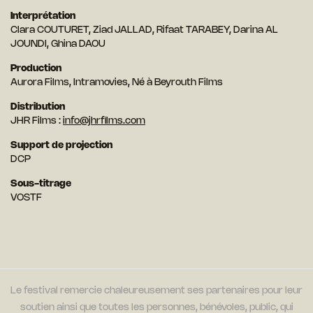
Interprétation
Clara COUTURET, Ziad JALLAD, Rifaat TARABEY, Darina AL
JOUNDI, Ghina DAOU
Production
Aurora Films, Intramovies, Né à Beyrouth Films
Distribution
JHR Films :
info@jhrfilms.com
Support de projection
DCP
Sous-titrage
VOSTF
Le festival remercie chaleureusement ses partenaires pour leur
soutien ainsi que toutes les personnes, bénévoles, public, qui