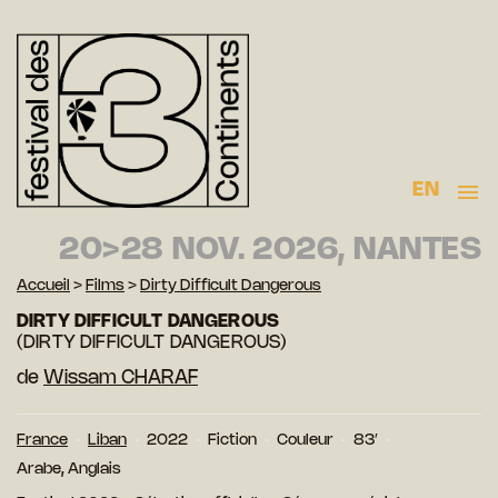
EN
20>28 NOV. 2026, NANTES
Accueil
>
Films
>
Dirty Difficult Dangerous
DIRTY DIFFICULT DANGEROUS
(DIRTY DIFFICULT DANGEROUS)
de
Wissam CHARAF
France
Liban
2022
Fiction
Couleur
83′
Arabe, Anglais