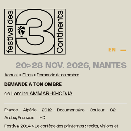
EN
20>28 NOV. 2026, NANTES
Accueil
>
Films
>
Demande à ton ombre
DEMANDE À TON OMBRE
de
Lamine AMMAR-KHODJA
France
Algérie
2012
Documentaire
Couleur
82′
Arabe, Français
HD
Festival 2014
>
Le cortège des printemps : récits, visions et