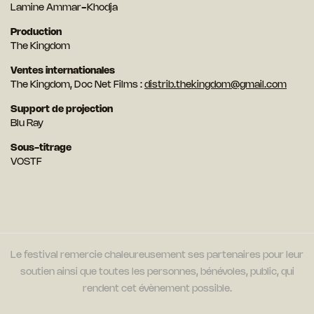
Lamine Ammar-Khodja
Production
The Kingdom
Ventes internationales
The Kingdom, Doc Net Films :
distrib.thekingdom@gmail.com
Support de projection
Blu Ray
Sous-titrage
VOSTF
Le festival remercie chaleureusement ses partenaires pour leur
soutien ainsi que toutes les personnes, bénévoles, public, qui
rendent cet évènement possible.