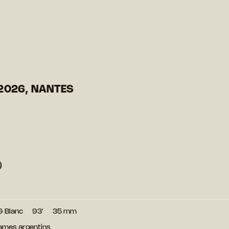
2026, NANTES
)
& Blanc
93′
35 mm
ames argentins