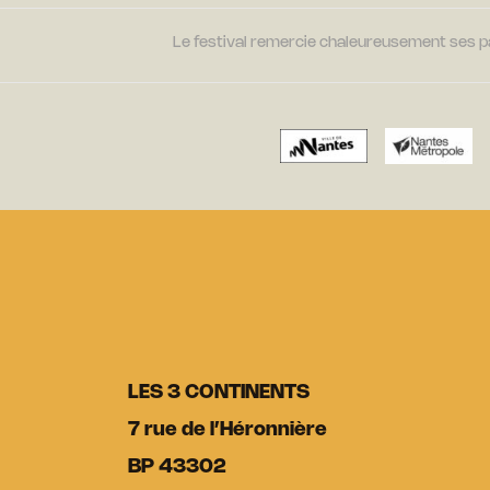
Le festival remercie chaleureusement ses par
LES 3 CONTINENTS
7 rue de l’Héronnière
BP 43302