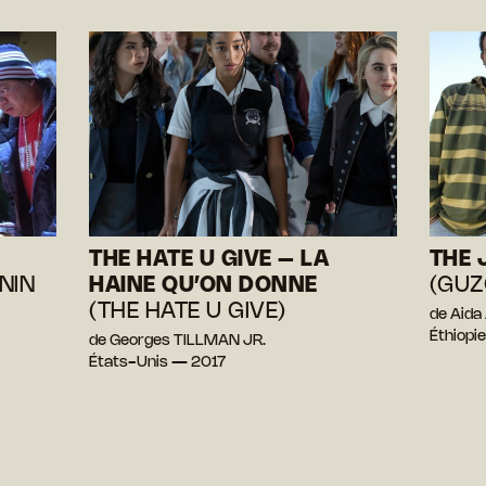
THE HATE U GIVE – LA
THE 
NIN
HAINE QU’ON DONNE
(GUZ
(THE HATE U GIVE)
de Aida
Éthiopi
de Georges TILLMAN JR.
États-Unis — 2017