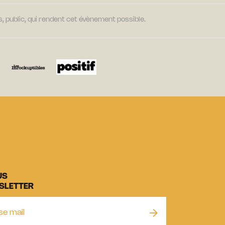
, public, qui rendent cet évènement possible.
US
SLETTER