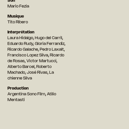
Son
Mario Fezia
Musique
Tito Ribero
Interprétation
Laura Hidalgo, Hugo del Carril,
Eduardo Rudy, Gloria Ferrandiz,
Ricardo Galache, Pedro Laxalt,
Francisco Lopez Silva, Ricardo
de Rosas, Victor Martucci,
Alberto Barcel, Roberto
Machado, José Rivas, La
chienne Silva
Production
Argentina Sono Film, Atilio
Mentasti