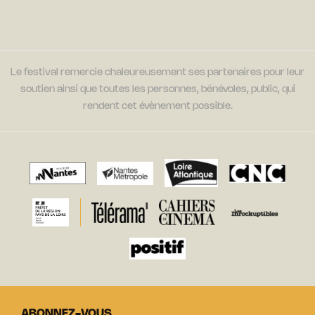
Le festival remercie chaleureusement ses partenaires pour leur
soutien ainsi que toutes les personnes, bénévoles, public, qui
rendent cet évènement possible.
ABONNEZ-VOUS