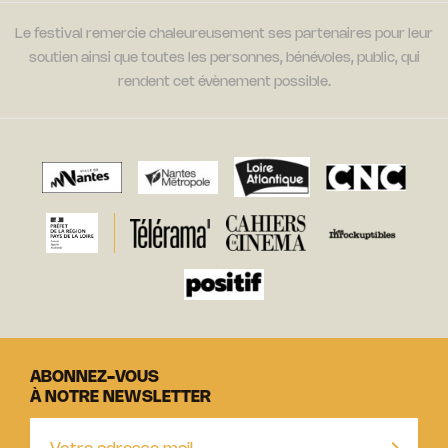
Le festival remercie chaleureusement ses partenaires pour leur
soutien ainsi que toutes les personnes, bénévoles, public, qui
rendent cet évènement possible.
ABONNEZ-VOUS
À NOTRE NEWSLETTER