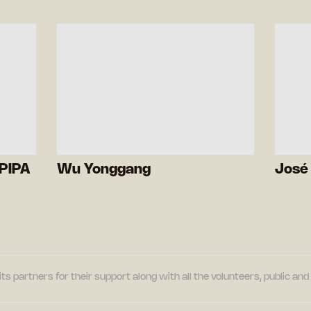
PIPA
Wu Yonggang
José 
its partners for their support along with all the volunteers, public a