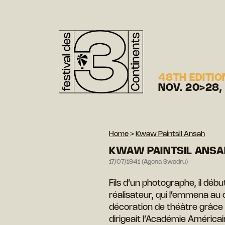
48TH EDITIO
NOV. 20>28,
Home
>
Kwaw Paintsil Ansah
KWAW PAINTSIL ANSA
17/07/1941 (Agona Swadru)
Fils d’un photographe, il début
réalisateur, qui l’emmena au c
décoration de théâtre grâce 
dirigeait l’Académie Américai