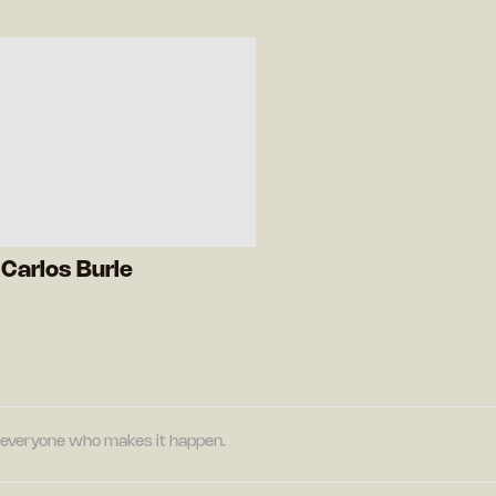
Carlos Burle
nd everyone who makes it happen.