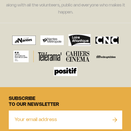
along with all the volunteers, public and everyone who makes it
happen.
SUBSCRIBE
TO OUR NEWSLETTER