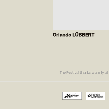
Orlando LÜBBERT
The Festival thanks warmly all 