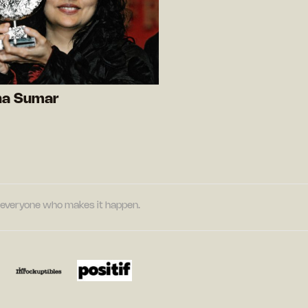
ha Sumar
nd everyone who makes it happen.