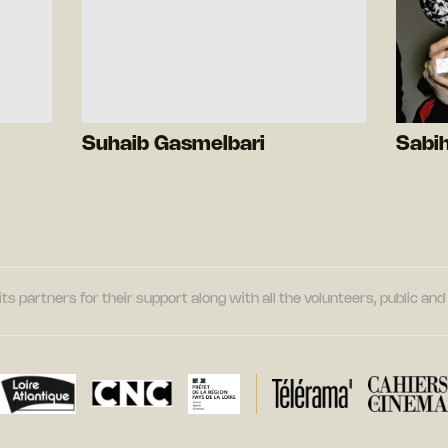
Suhaib Gasmelbari
Sabi
its partners for their support along with all the volunteers, public a