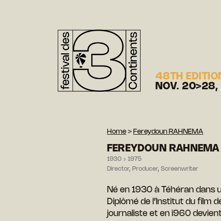
48TH EDITIO
NOV. 20>28,
Home
>
Fereydoun RAHNEMA
FEREYDOUN RAHNEMA
1930 › 1975
Director, Producer, Screenwriter
Né en 1930 à Téhéran dans un
Diplômé de l’Institut du film 
journaliste et en i960 devient c