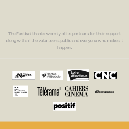
The Festival thanks warmly all its partners for their support
along with all the volunteers, public and everyone who makes it
happen.