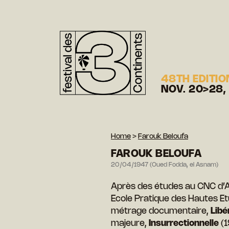
48TH EDITIO
NOV. 20>28,
Home
>
Farouk Beloufa
FAROUK BELOUFA
20/04/1947 (Oued Fodda, el Asnam)
Après des études au CNC d’Al
Ecole Pratique des Hautes Et
métrage documentaire,
Libé
majeure,
Insurrectionnelle
(1