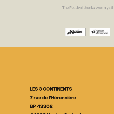
The Festival thanks warmly all 
LES 3 CONTINENTS
7 rue de l’Héronnière
BP 43302