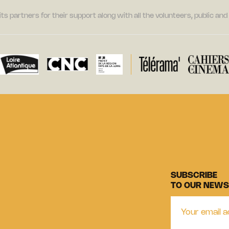
its partners for their support along with all the volunteers, public a
SUBSCRIBE
TO OUR NEWS