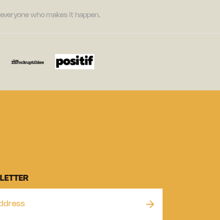
nd everyone who makes it happen.
LETTER