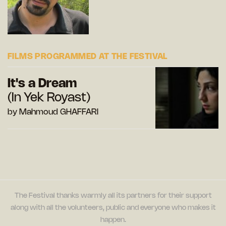
FILMS PROGRAMMED AT THE FESTIVAL
It's a Dream
(In Yek Royast)
by Mahmoud GHAFFARI
The Festival thanks warmly all its partners for their support
along with all the volunteers, public and everyone who makes it
happen.