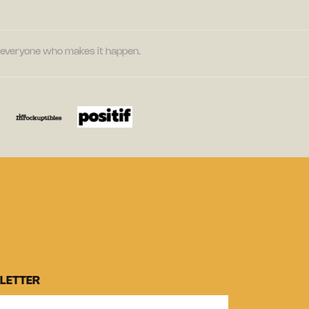
nd everyone who makes it happen.
LETTER