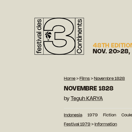
48TH EDITIO
NOV. 20>28,
Home
>
Films
>
Novembre 1828
NOVEMBRE 1828
by
Teguh KARYA
Indonesia
1979
Fiction
Coul
Festival 1979
>
Information