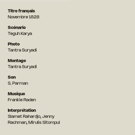
Titre français
Novembre 1828
Scénario
Teguh Karya
Photo
Tantra Suryadi
Montage
Tantra Suryadi
Son
S. Parman
Musique
Frankie Raden
Interprétation
Slamet Rahardjo, Jenny
Rachman, Mirulis Sitompul