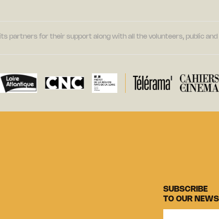
its partners for their support along with all the volunteers, public a
SUBSCRIBE
TO OUR NEWS