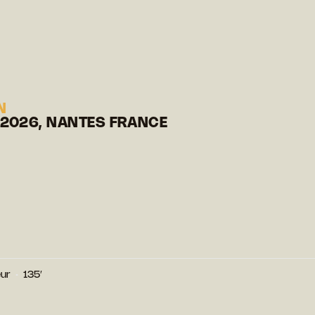
N
 2026, NANTES FRANCE
eur
135′