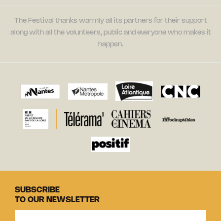
The Festival thanks warmly all its partners for their support
along with all the volunteers, public and everyone who makes it
happen.
SUBSCRIBE
TO OUR NEWSLETTER