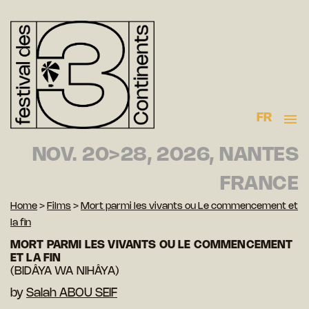
FR
NOV. 20>28, 2026, NANTES
FRANCE
Home
>
Films
>
Mort parmi les vivants ou Le commencement et
la fin
MORT PARMI LES VIVANTS OU LE COMMENCEMENT
ET LA FIN
(BIDÂYA WA NIHÂYA)
by
Salah ABOU SEIF