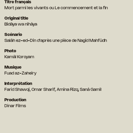
Titre français
Mort parmi les vivants ou Le commencement et la fin
Original title
Bidâya wa nihâya
Scénario
Salâh ez-ed-Dîn d'après une pièce de Nagîd Mahfûdh
Photo
Kamâl Koroyam
Musique
Fuad az-Zaheiry
Interprétation
Farid Shawqi, Omar Sharif, Amina Rizq, Sanâ Gamil
Production
Dinar Films