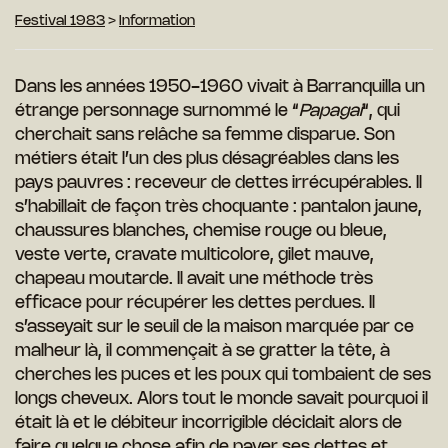
Festival 1983
>
Information
Dans les années 1950-1960 vivait à Barranquilla un
étrange personnage surnommé le “
Papagai
“, qui
cherchait sans relâche sa femme disparue. Son
métiers était l’un des plus désagréables dans les
pays pauvres : receveur de dettes irrécupérables. Il
s’habillait de façon très choquante : pantalon jaune,
chaussures blanches, chemise rouge ou bleue,
veste verte, cravate multicolore, gilet mauve,
chapeau moutarde. Il avait une méthode très
efficace pour récupérer les dettes perdues. Il
s’asseyait sur le seuil de la maison marquée par ce
malheur là, il commençait à se gratter la tête, à
cherches les puces et les poux qui tombaient de ses
longs cheveux. Alors tout le monde savait pourquoi il
était là et le débiteur incorrigible décidait alors de
faire quelque chose afin de payer ses dettes et