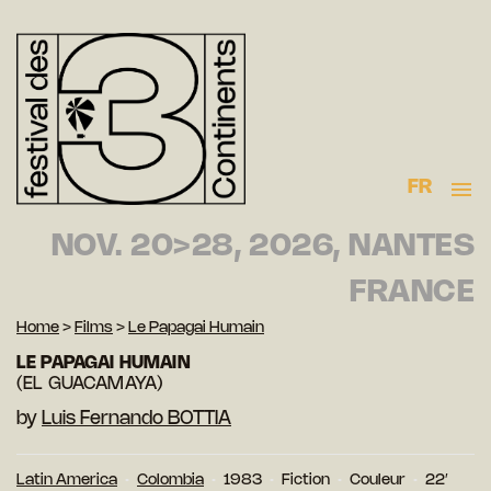
FR
NOV. 20>28, 2026, NANTES
FRANCE
Home
>
Films
>
Le Papagai Humain
LE PAPAGAI HUMAIN
(EL GUACAMAYA)
by
Luis Fernando BOTTIA
Latin America
Colombia
1983
Fiction
Couleur
22′