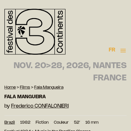
FR
NOV. 20>28, 2026, NANTES
FRANCE
Home
>
Films
>
Fala Mangueira
FALA MANGUEIRA
by
Frederico CONFALONIERI
Brazil
1982
Fiction
Couleur
52′
16 mm