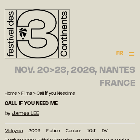
FR
NOV. 20>28, 2026, NANTES
FRANCE
Home
>
Films
>
Call if you Need me
CALL IF YOU NEED ME
by
James LEE
Malaysia
2009
Fiction
Couleur
104′
DV