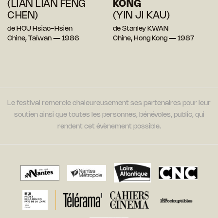
(LIAN LIAN FENG
KONG
CHEN)
(YIN JI KAU)
de HOU Hsiao-Hsien
de Stanley KWAN
Chine, Taïwan — 1986
Chine, Hong Kong — 1987
Le festival remercie chaleureusement ses partenaires pour leur
soutien ainsi que toutes les personnes, bénévoles, public, qui
rendent cet évènement possible.