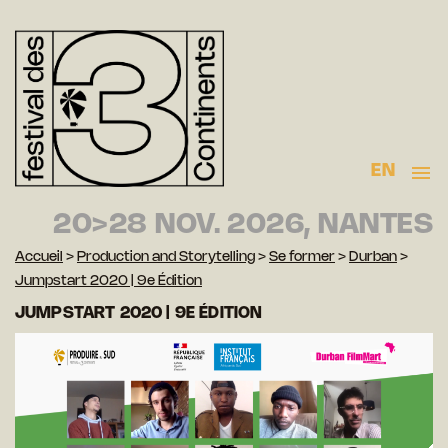
EN
20>28 NOV. 2026, NANTES
Accueil
>
Production and Storytelling
>
Se former
>
Durban
>
Jumpstart 2020 | 9e Édition
JUMPSTART 2020 | 9E ÉDITION