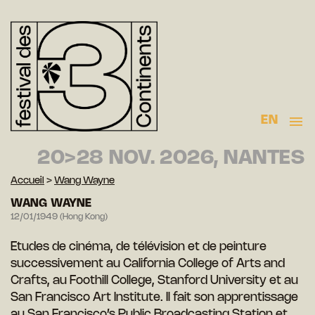
EN
20>28 NOV. 2026, NANTES
Accueil
>
Wang Wayne
WANG WAYNE
12/01/1949 (Hong Kong)
Etudes de cinéma, de télévision et de peinture
successivement au California College of Arts and
Crafts, au Foothill College, Stanford University et au
San Francisco Art Institute. Il fait son apprentissage
au San Francisco’s Public Broadcasting Station et