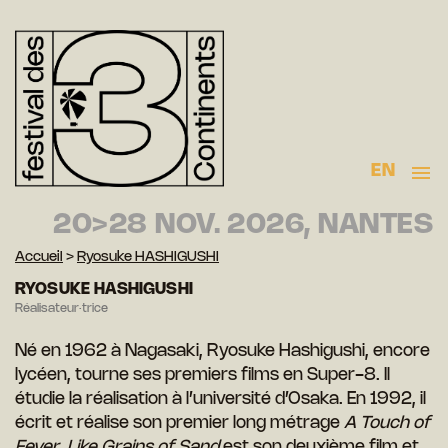
EN
20>28 NOV. 2026, NANTES
Accueil
>
Ryosuke HASHIGUSHI
RYOSUKE HASHIGUSHI
Réalisateur·trice
Né en 1962 à Nagasaki, Ryosuke Hashigushi, encore
lycéen, tourne ses premiers films en Super-8. Il
étudie la réalisation à l’université d’Osaka. En 1992, il
écrit et réalise son premier long métrage
A Touch of
Fever
.
Like Grains of Sand
est son deuxième film et