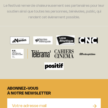
Le festival remercie chaleureusement ses partenaires pour leur
soutien ainsi que toutes les personnes, bénévoles, public, qui
rendent cet évènement possible.
ABONNEZ-VOUS
À NOTRE NEWSLETTER