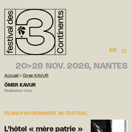
EN
20>28 NOV. 2026, NANTES
Accueil
>
Ömer KAVUR
ÖMER KAVUR
Réalisateur·trice
FILMS PROGRAMMÉS AU FESTIVAL
L’hôtel « mère patrie »