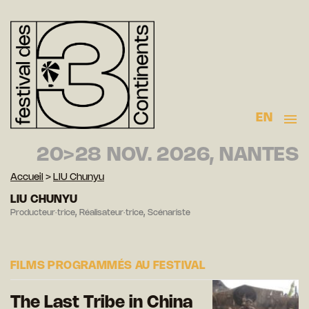
EN
20>28 NOV. 2026, NANTES
Accueil
>
LIU Chunyu
LIU CHUNYU
Producteur·trice, Réalisateur·trice, Scénariste
FILMS PROGRAMMÉS AU FESTIVAL
The Last Tribe in China