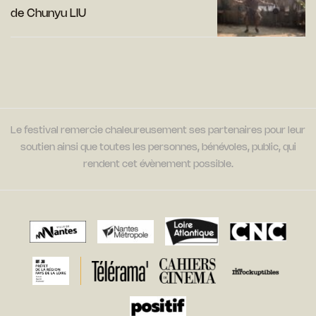
de Chunyu LIU
Le festival remercie chaleureusement ses partenaires pour leur
soutien ainsi que toutes les personnes, bénévoles, public, qui
rendent cet évènement possible.