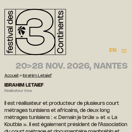
EN
20>28 NOV. 2026, NANTES
Accueil
>
Ibrahim Letaief
IBRAHIM LETAIEF
Réalisateur·trice
Il est réalisateur et producteur de plusieurs court
métrages tunisiens et africains, de deux long
métrages tunisiens : « Demain je brûle » et « La
Koutbia ». Il est également président de l’Association
du court métrage et
documentaire maghrébin et