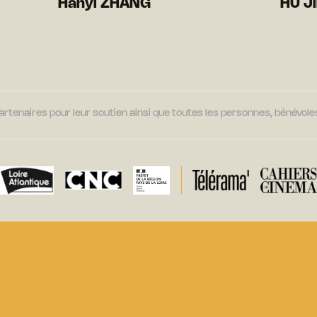
Hanyi ZHANG
HU Ji
tenaires pour leur soutien ainsi que toutes les personnes, bénévoles