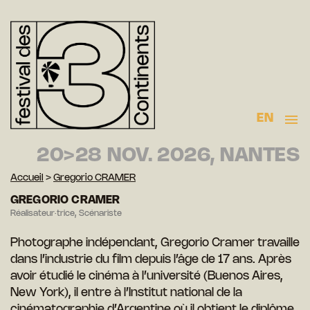
EN
20>28 NOV. 2026, NANTES
Accueil
>
Gregorio CRAMER
GREGORIO CRAMER
Réalisateur·trice, Scénariste
Photographe indépendant, Gregorio Cramer travaille
dans l’industrie du film depuis l’âge de 17 ans. Après
avoir étudié le cinéma à l’université (Buenos Aires,
New York), il entre à l’Institut national de la
cinématographie d’Argentine où il obtient le diplôme