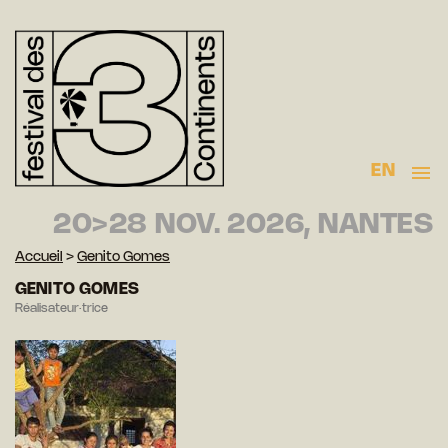
EN
20>28 NOV. 2026, NANTES
Accueil
>
Genito Gomes
GENITO GOMES
Réalisateur·trice