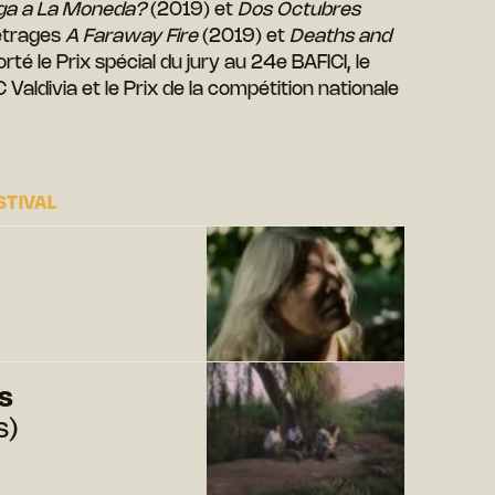
ega a La Moneda?
(2019) et
Dos Octubres
métrages
A Faraway Fire
(2019) et
Deaths and
té le Prix spécial du jury au 24e BAFICI, le
C Valdivia et le Prix de la compétition nationale
STIVAL
s
s)