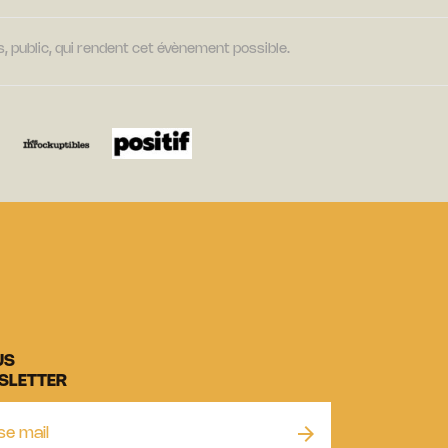
, public, qui rendent cet évènement possible.
US
SLETTER